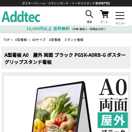
ポスターフレーム・スチレンボード・
イーゼルスタンド看板専門店
検索
カート
メニュー
10,000円以上
送料無料
（沖縄・離島と一部商品を除く）
TOP
A型看板
A0サイズ A型看板 スタンド看板
>
>
A型看板 A0 屋外 両面 ブラック PGSK-A0RB-G ポスター
グリップスタンド看板