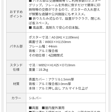
■ パネル部は交通機関等でご利用多数のポスター
グリップ。フレームを外側に倒すだけで簡単に印
刷物等の交換ができるので、ポスターの入れ替え
おすすめ
が頻繁な店舗や公共施設にもオススメ。
ポイント
■ 折りたたみ式なので、設置がラクラク、閉じれ
ば省スペース。
■ 高品質、高耐久で安心の日本製。
ポスター寸法：A0 (841×1189mm)
画面寸法：W803×H1150mm
パネル部
フレーム幅：44mm
背板：アルミ複合板
その他仕様：4辺開閉式
スタンド
寸法：W892×H1425×D710mm
仕様
重量：18.2kg
表面カバー：アクリル1.5mm厚
材質
背板：アルミ複合板3.0mm厚
本体：アルミ押し出し アルマイト仕上げ
カラー
シルバー
■両面 ■屋内屋外兼用