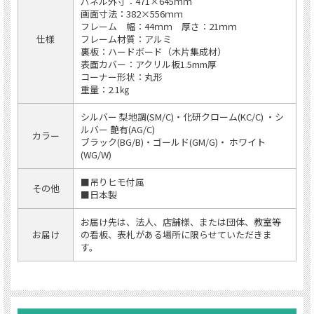
パネル外寸：471×645ｍｍ
画面寸法：382×556ｍｍ
フレーム 幅：44ｍｍ 厚さ：21ｍｍ
仕様
フレーム材質：アルミ
裏板：ハードボード（木片集成材）
表面カバー：アクリル板1.5mm厚
コーナー形状：丸形
重量：2.1㎏
シルバー 梨地調(SM/C)・化研クローム(KC/C) ・シ
ルバー 艶有(AG/C)
カラー
ブラック(BG/B)・ゴールド(GM/G)・ ホワイト
(WG/W)
■吊りヒモ付属
その他
■日本製
お届け先は、法人、店舗様、または団体、教室等
お届け
の看板、表札がある場所に限らせていただきま
す。