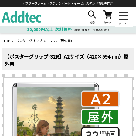
ポスターフレーム・スチレンボード・
イーゼルスタンド看板専門店
検索
カート
メニュー
10,000円以上
送料無料
（沖縄・離島と一部商品を除く）
TOP
ポスターグリップ
PG32R（屋外用）
>
>
【ポスターグリップ-32R】A2サイズ（420×594mm）屋
外用