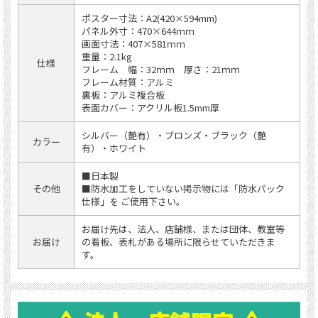
ポスター寸法：A2(420×594mm)
パネル外寸：470×644ｍｍ
画面寸法：407×581ｍｍ
重量：2.1kg
仕様
フレーム 幅：32ｍｍ 厚さ：21ｍｍ
フレーム材質：アルミ
裏板：アルミ複合板
表面カバー：アクリル板1.5mm厚
シルバー（艶有）・ブロンズ・ブラック（艶
カラー
有）・ホワイト
■日本製
その他
■防水加工をしていない掲示物には「防水パック
仕様」を ご使用下さい。
お届け先は、法人、店舗様、または団体、教室等
お届け
の看板、表札がある場所に限らせていただきま
す。