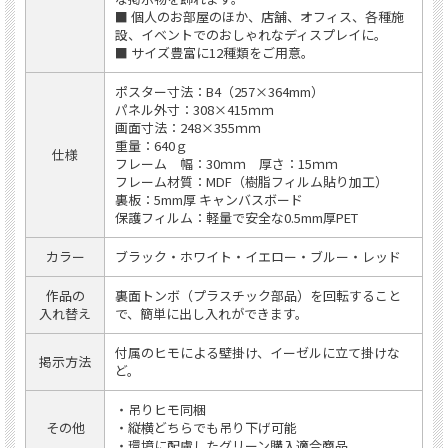
■ 個人のお部屋のほか、店舗、オフィス、各種施
設、イベントでのおしゃれなディスプレイに。
■ サイズ豊富に12種類をご用意。
ポスター寸法：B4（257×364mm）
パネル外寸：308×415ｍｍ
画面寸法：248×355ｍｍ
重量：640ｇ
仕様
フレーム 幅：30ｍｍ 厚さ：15ｍｍ
フレーム材質：MDF（樹脂フィルム貼り加工）
裏板：5mm厚 キャンバスボード
保護フィルム：軽量で安全な0.5mm厚PET
カラー
ブラック・ホワイト・イエロー・ブルー・レッド
作品の
裏面トンボ（プラスチック部品）を回転すること
入れ替え
で、簡単に出し入れができます。
付属のヒモによる壁掛け、イーゼルに立て掛けな
掲示方法
ど。
・吊りヒモ同梱
その他
・縦横どちらでも吊り下げ可能
・環境に配慮したグリーン購入適合商品