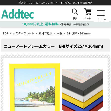
ポスターフレーム・スチレンボード・
イーゼルスタンド看板専門店
検索
カート
メニュー
10,000円以上
送料無料
（沖縄・離島と一部商品を除く）
TOP
ポスターフレーム
素材で選ぶ
木製
B4（257×364ｍｍ）
>
>
>
>
ニューアートフレームカラー B4(サイズ257×364mm)