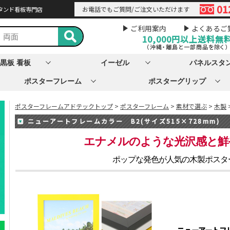
01
お電話でもご質問/ご注文いただけます
タンド看板専門店
ご利用案内
よくあるご
10,000円以上
送料無
（沖縄・離島と一部商品を除く）
黒板 看板
イーゼル
パネルスタ
ポスターフレーム
ポスターグリップ
ポスターフレームアドテックトップ
>
ポスターフレーム
>
素材で選ぶ
>
木製
ニューアートフレームカラー B2(サイズ515×728mm)
エナメルのような光沢感と鮮
ポップな発色が人気の木製ポスタ
ニューアートフレ