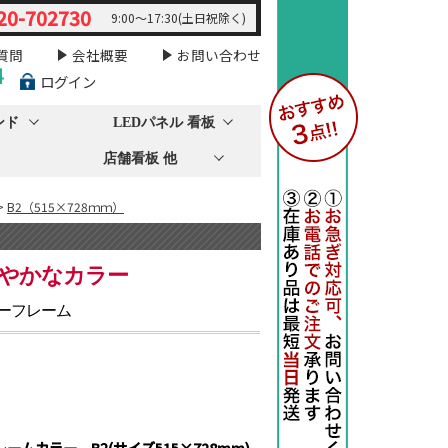
20-702730
9:00～17:30(土日祝除く)
質問
会社概要
お問い合わせ
料
ログイン
ンド
LEDパネル 看板
店舗看板 他
>
B2（515×728ｍｍ）
やかなカラー
ーフレーム
ームカラー B2(サイズ515×728mm)