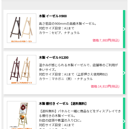
木製 イーゼル H900
高さ低目の900ｍｍの高級木製イーゼル。
対応サイズ目安：A1まで
カラー：セピア、ナチュラル
価格:7,883円(税込)
木製 イーゼル H1200
温かみが感じられる木製イーゼルで、店舗等のご利用が
多いサイズ。
対応サイズ目安：A1まで（上部押さえ使用時B2)
カラー：マホガニ（茶）・ナチュラル
価格:14,813円(税込)
木製 棚付き イーゼル 【送料無料】
【送料無料】パネルと一緒に商品などをディスプレイでき
る棚付きの木製イーゼル。
お店の店頭や教室の入り口に。
対応サイズ目安：A1まで