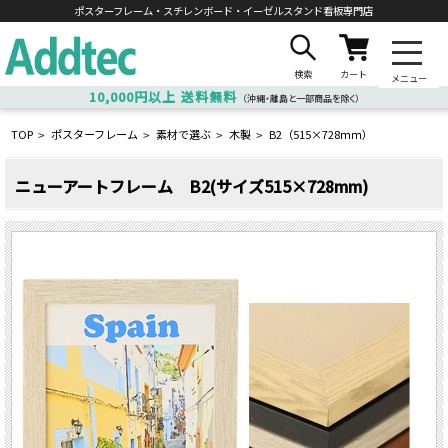
ポスターフレーム・スチレンボード・
イーゼルスタンド看板専門店
検索
カート
メニュー
10,000円以上
送料無料
（沖縄・離島と一部商品を除く）
TOP
ポスターフレーム
素材で選ぶ
木製
B2（515×728ｍｍ）
>
>
>
>
ニューアートフレーム B2(サイズ515×728mm)