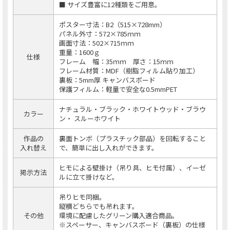
■ サイズ豊富に12種類をご用意。
ポスター寸法：B2（515×728mm）
パネル外寸：572×785ｍｍ
画面寸法：502×715ｍｍ
重量：1600ｇ
仕様
フレーム 幅：35ｍｍ 厚さ：15ｍｍ
フレーム材質：MDF（樹脂フィルム貼り加工）
裏板：5mm厚 キャンバスボード
保護フィルム：軽量で安全な0.5mmPET
ナチュラル・ブラック・ホワイトウッド・ブラウ
カラー
ン・ スルーホワイト
作品の
裏面トンボ（プラスチック部品）を回転すること
入れ替え
で、簡単に出し入れができます。
ヒモによる壁掛け（吊り具、ヒモ付属）、イーゼ
掲示方法
ルに立て掛けなど。
吊りヒモ同梱。
縦横どちらでも吊れます。
その他
環境に配慮したグリーン購入適合商品。
※スペーサー、キャンバスボード（裏板）の仕様