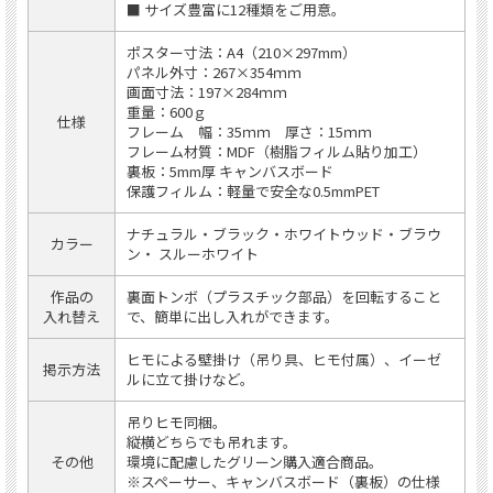
■ サイズ豊富に12種類をご用意。
ポスター寸法：A4（210×297mm）
パネル外寸：267×354ｍｍ
画面寸法：197×284ｍｍ
重量：600ｇ
仕様
フレーム 幅：35ｍｍ 厚さ：15ｍｍ
フレーム材質：MDF（樹脂フィルム貼り加工）
裏板：5mm厚 キャンバスボード
保護フィルム：軽量で安全な0.5mmPET
ナチュラル・ブラック・ホワイトウッド・ブラウ
カラー
ン・ スルーホワイト
作品の
裏面トンボ（プラスチック部品）を回転すること
入れ替え
で、簡単に出し入れができます。
ヒモによる壁掛け（吊り具、ヒモ付属）、イーゼ
掲示方法
ルに立て掛けなど。
吊りヒモ同梱。
縦横どちらでも吊れます。
その他
環境に配慮したグリーン購入適合商品。
※スペーサー、キャンバスボード（裏板）の仕様