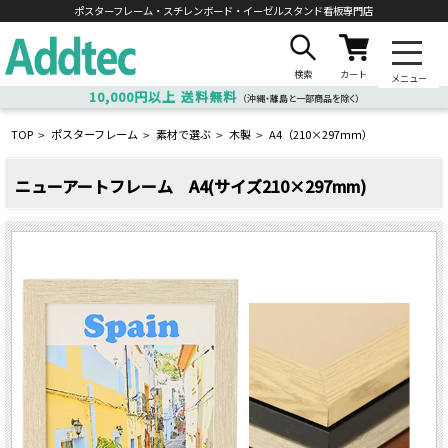
ポスターフレーム・スチレンボード・
イーゼルスタンド看板専門店
検索
カート
メニュー
10,000円以上
送料無料
（沖縄・離島と一部商品を除く）
TOP
ポスターフレーム
素材で選ぶ
木製
A4（210×297ｍｍ）
>
>
>
>
ニューアートフレーム A4(サイズ210×297mm)