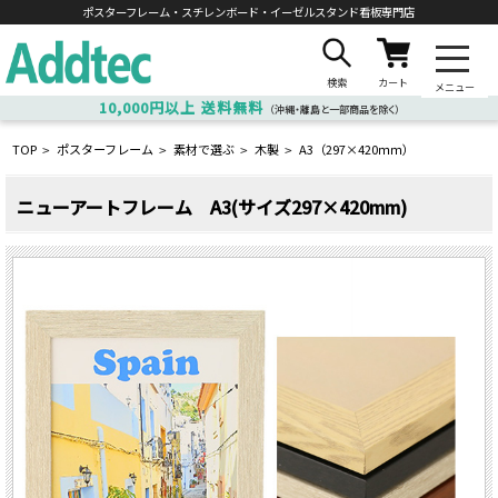
ポスターフレーム・スチレンボード・
イーゼルスタンド看板専門店
検索
カート
メニュー
10,000円以上
送料無料
（沖縄・離島と一部商品を除く）
TOP
ポスターフレーム
素材で選ぶ
木製
A3（297×420ｍｍ）
>
>
>
>
ニューアートフレーム A3(サイズ297×420mm)