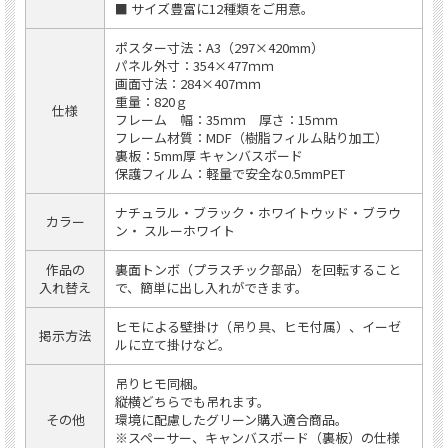
■ サイズ豊富に12種類をご用意。
ポスター寸法：A3（297×420mm）
パネル外寸：354×477ｍｍ
画面寸法：284×407ｍｍ
重量：820ｇ
仕様
フレーム 幅：35ｍｍ 厚さ：15ｍｍ
フレーム材質：MDF（樹脂フィルム貼り加工）
裏板：5mm厚 キャンバスボード
保護フィルム：軽量で安全な0.5mmPET
ナチュラル・ブラック・ホワイトウッド・ブラウ
カラー
ン・ スルーホワイト
作品の
裏面トンボ（プラスチック部品）を回転すること
入れ替え
で、簡単に出し入れができます。
ヒモによる壁掛け（吊り具、ヒモ付属）、イーゼ
掲示方法
ルに立て掛けなど。
吊りヒモ同梱。
縦横どちらでも吊れます。
その他
環境に配慮したグリーン購入適合商品。
※スペーサー、キャンバスボード（裏板）の仕様