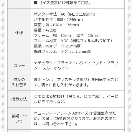
■ サイズ豊富に12種類をご用意。
ポスター寸法：A0（841ｘ1189mm）
パネル外寸：898×1246ｍｍ
画面寸法：828×1176ｍｍ
重量：4720g
仕様
フレーム 幅：35ｍｍ 厚さ：15ｍｍ
フレーム材質：MDF（樹脂フィルム貼り加工）
裏板：MDFボード 2.8mm厚
保護フィルム：アクリル1.5mm厚
ナチュラル・ブラック・ホワイトウッド・ブラウ
カラー
ン・ スルーホワイト
作品の
裏面トンボ（プラスチック部品）を回転すること
入れ替え
で、簡単に出し入れができます。
ヒモによる壁掛け（吊り具、ヒモ付属）、イーゼ
掲示方法
ルに立て掛けなど。
ニューアートフレーム A0サイズ は受注生産のた
納期につ
め、お届けに約1週間かかります。お急ぎの場合
いて
は、お問い合わせ下さい。