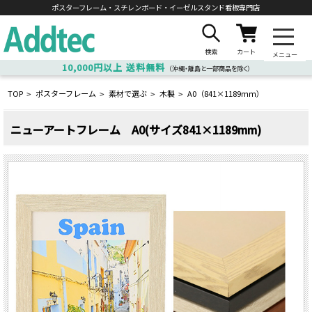
ポスターフレーム・スチレンボード・
イーゼルスタンド看板専門店
検索
カート
メニュー
10,000円以上
送料無料
（沖縄・離島と一部商品を除く）
TOP
ポスターフレーム
素材で選ぶ
木製
A0（841×1189ｍｍ）
>
>
>
>
ニューアートフレーム A0(サイズ841×1189mm)