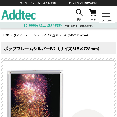
ポスターフレーム・スチレンボード・
イーゼルスタンド看板専門店
検索
カート
メニュー
10,000円以上
送料無料
（沖縄・離島と一部商品を除く）
TOP
ポスターフレーム
サイズで選ぶ
B2（515×728ｍｍ）
>
>
>
ポップフレームシルバーB2（サイズ515×728mm）