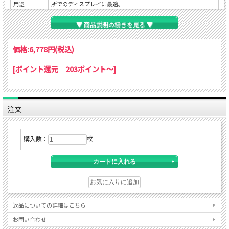
用途
所でのディスプレイに最適。
作品の出し
フレームを外側にひねり、簡単に出し入れできます。壁に固定す
▼ 商品説明の続きを見る ▼
入れ
れば、フレームを外さずに入れ替え可能。
価格:
6,778円
木ネジ等による壁への固定（ビスは付属しません。）、ヒモ吊る
(税込)
オススメ
し（付属）、またはイーゼルなどに立て掛け。縦・横どちらでも
掲示方法
利用できます。
[ポイント還元 203ポイント～]
保護フィル
環境に優しい 0.8mmPET（再生材） 使用。
ム
規格寸法（ポスターサイズ等）：515ｘ728mm
注文
寸法/重量
重量：1600g
・画面寸法と外寸法については、下図をご確認ください。
購入数：
枚
返品についての詳細はこちら
お問い合わせ