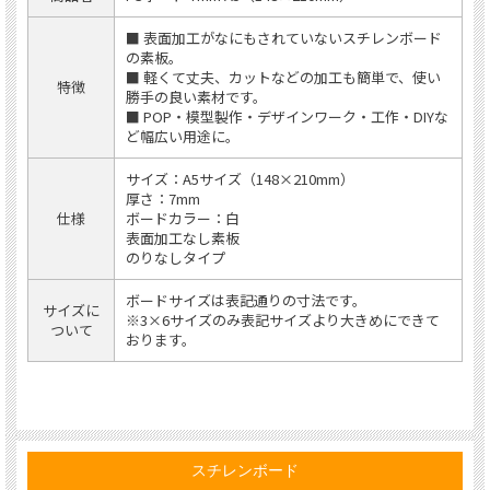
■ 表面加工がなにもされていないスチレンボード
の素板。
■ 軽くて丈夫、カットなどの加工も簡単で、使い
特徴
勝手の良い素材です。
■ POP・模型製作・デザインワーク・工作・DIYな
ど幅広い用途に。
サイズ：A5サイズ（148×210mm）
厚さ：7mm
仕様
ボードカラー：白
表面加工なし素板
のりなしタイプ
ボードサイズは表記通りの寸法です。
サイズに
※3×6サイズのみ表記サイズより大きめにできて
ついて
おります。