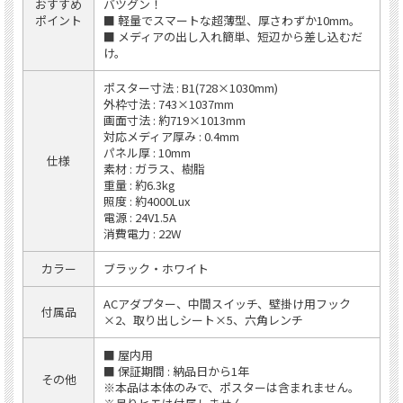
おすすめ
バツグン！
ポイント
■ 軽量でスマートな超薄型、厚さわずか10mm。
■ メディアの出し入れ簡単、短辺から差し込むだ
け。
ポスター寸法 : B1(728×1030mm)
外枠寸法 : 743×1037mm
画面寸法 : 約719×1013mm
対応メディア厚み : 0.4mm
パネル厚 : 10mm
仕様
素材 : ガラス、樹脂
重量 : 約6.3kg
照度 : 約4000Lux
電源 : 24V1.5A
消費電力 : 22W
カラー
ブラック・ホワイト
ACアダプター、中間スイッチ、壁掛け用フック
付属品
×2、取り出しシート×5、六角レンチ
■ 屋内用
■ 保証期間 : 納品日から1年
その他
※本品は本体のみで、ポスターは含まれません。