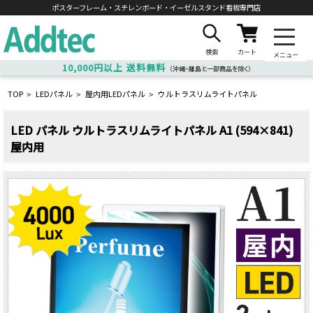
ポスターフレーム・スチレンボード・
イーゼルスタンド看板専門店
検索
カート
メニュー
10,000円以上
送料無料
（沖縄・離島と一部商品を除く）
TOP
LEDパネル
屋内用LEDパネル
ウルトラスリムライトパネル
>
>
>
LED パネル ウルトラスリムライトパネル A1 (594×841)
屋内用