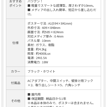
おすすめ
バツグン！
ポイント
■ 軽量でスマートな超薄型、厚さわずか10mm。
■ メディアの出し入れ簡単、短辺から差し込むだ
け。
ポスター寸法 : A1(594×841mm)
外枠寸法 : 609×848mm
画面寸法 : 約585×824mm
対応メディア厚み : 0.4mm
パネル厚 : 10mm
仕様
素材 : ガラス、樹脂
重量 : 約4.2kg
照度 : 約4000Lux
電源 : 24V1.5A
消費電力 : 18W
カラー
ブラック・ホワイト
ACアダプター、中間スイッチ、壁掛け用フック
付属品
×2、取り出しシート×5、六角レンチ
■ 屋内用
■ 保証期間 : 納品日から1年
その他
※本品は本体のみで、ポスターは含まれません。