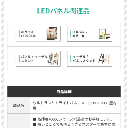
商品詳細
ウルトラスリムライトパネル A1（594×841）屋内
商品名
用
■ 高輝度4000Luxでコスパ最高のお手軽モデル。
■ 暗いところでも明るく光るポスターで集客効果