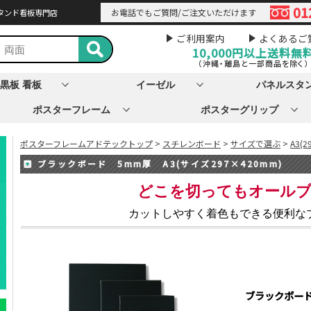
01
お電話でもご質問/ご注文いただけます
タンド看板専門店
ご利用案内
よくあるご
10,000円以上
送料無
（沖縄・離島と一部商品を除く）
黒板 看板
イーゼル
パネルスタ
ポスターフレーム
ポスターグリップ
ポスターフレームアドテックトップ
>
スチレンボード
>
サイズで選ぶ
>
A3(2
ブラックボード 5mm厚 A3(サイズ297×420mm)
どこを切ってもオール
カットしやすく着色もできる便利な
ブラックボード 