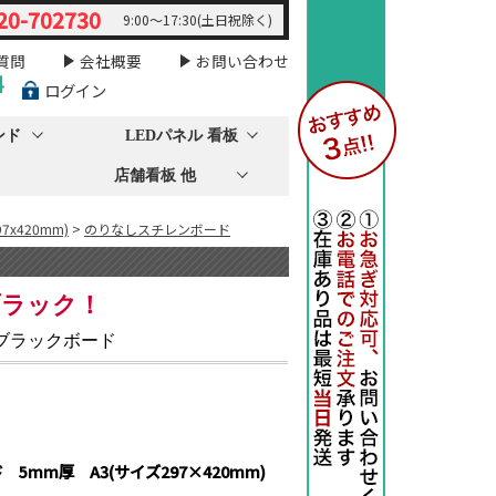
20-702730
9:00～17:30(土日祝除く)
質問
会社概要
お問い合わせ
料
ログイン
ンド
LEDパネル 看板
店舗看板 他
97x420mm)
>
のりなしスチレンボード
ブラック！
ブラックボード
5mm厚 A3(サイズ297×420mm)