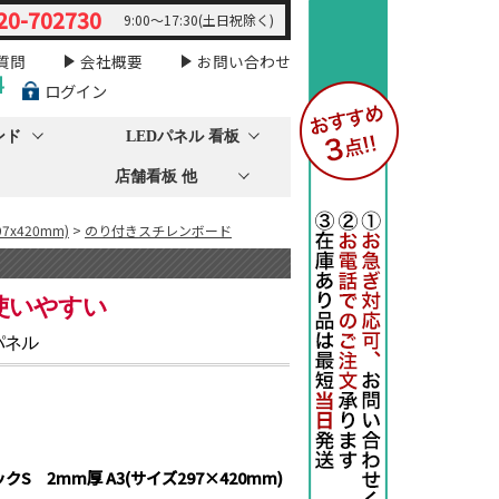
20-702730
9:00～17:30(土日祝除く)
質問
会社概要
お問い合わせ
料
ログイン
ンド
LEDパネル 看板
店舗看板 他
97x420mm)
>
のり付きスチレンボード
使いやすい
パネル
S 2mm厚 A3(サイズ297×420mm)