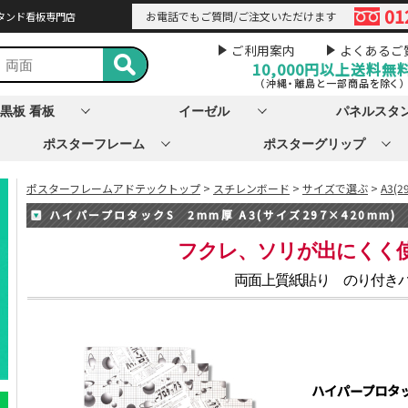
01
お電話でもご質問/ご注文いただけます
タンド看板専門店
ご利用案内
よくあるご
10,000円以上
送料無
（沖縄・離島と一部商品を除く）
黒板 看板
イーゼル
パネルスタ
ポスターフレーム
ポスターグリップ
ポスターフレームアドテックトップ
>
スチレンボード
>
サイズで選ぶ
>
A3(2
ハイパープロタックS 2mm厚 A3(サイズ297×420mm)
フクレ、ソリが出にくく
両面上質紙貼り のり付き
ハイパープロタック