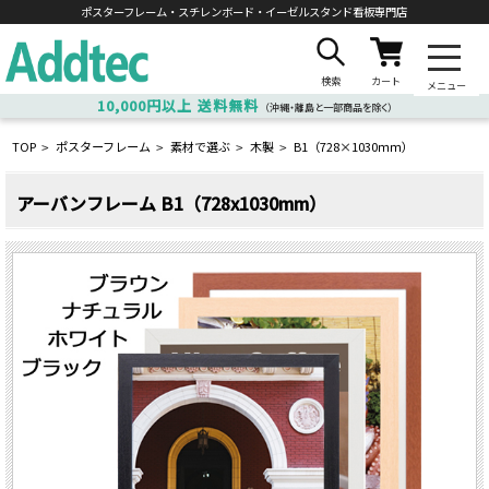
ポスターフレーム・スチレンボード・
イーゼルスタンド看板専門店
検索
カート
メニュー
10,000円以上
送料無料
（沖縄・離島と一部商品を除く）
TOP
ポスターフレーム
素材で選ぶ
木製
B1（728×1030ｍｍ）
>
>
>
>
アーバンフレーム B1（728x1030mm）