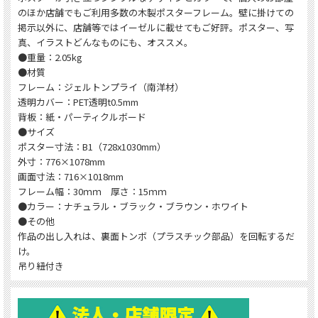
のほか店舗でもご利用多数の木製ポスターフレーム。壁に掛けての
掲示以外に、店舗等ではイーゼルに載せてもご好評。ポスター、写
真、イラストどんなものにも、オススメ。
●重量：2.05kg
●材質
フレーム：ジェルトンプライ（南洋材）
透明カバー：PET透明t0.5mm
背板：紙・パーティクルボード
●サイズ
ポスター寸法：B1（728x1030mm）
外寸：776×1078mm
画面寸法：716×1018mm
フレーム幅：30ｍｍ 厚さ：15ｍｍ
●カラー：ナチュラル・ブラック・ブラウン・ホワイト
●その他
作品の出し入れは、裏面トンボ（プラスチック部品）を回転するだ
け。
吊り紐付き