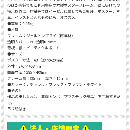
のほか店舗でもご利用多数の木製ポスターフレーム。壁に掛けての
掲示以外に、店舗等ではイーゼルに載せてもご好評。ポスター、写
真、イラストどんなものにも、オススメ。
●重量：0.49kg
●材質
フレーム：ジェルトンプライ（南洋材）
透明カバー：PET透明t0.5mm
背板：紙・パーティクルボード
●サイズ
ポスター寸法：A3（297x420mm）
外寸：345×468mm
画面寸法：285×408mm
フレーム幅：30ｍｍ 厚さ：15ｍｍ
●カラー：ナチュラル・ブラック・ブラウン・ホワイト
●その他
作品の出し入れは、裏面トンボ（プラスチック部品）を回転するだ
け。
吊り紐付き