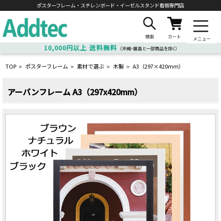
ポスターフレーム・スチレンボード・
イーゼルスタンド看板専門店
検索
カート
メニュー
10,000円以上
送料無料
（沖縄・離島と一部商品を除く）
TOP
ポスターフレーム
素材で選ぶ
木製
A3（297×420ｍｍ）
>
>
>
>
アーバンフレーム A3（297x420mm）