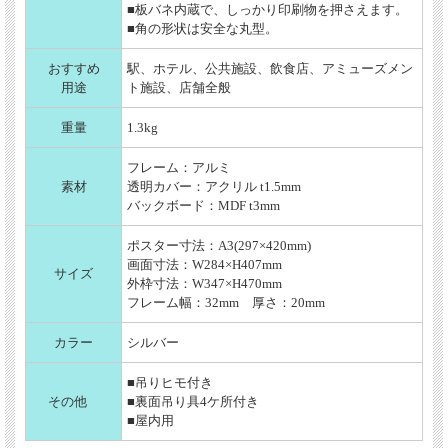
■板バネ内蔵で、しっかり印刷物を押さえます。
■角の形状は安全な丸型。
おすすめ
駅、ホテル、公共施設、飲食店、アミューズメン
用途
ト施設、店舗全般
重量
1.3kg
フレーム：アルミ
素材
透明カバー：アクリル t1.5mm
バックボード：MDF t3mm
ポスター寸法：A3(297×420mm)
画面寸法：W284×H407mm
サイズ
外枠寸法：W347×H470mm
フレーム幅：32mm 厚さ：20mm
カラー
シルバー
■吊りヒモ付き
その他
■裏面吊り具4ケ所付き
■屋内用