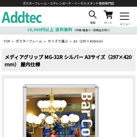
ポスターフレーム・スチレンボード・
イーゼルスタンド看板専門店
検索
カート
メニュー
10,000円以上
送料無料
（沖縄・離島と一部商品を除く）
TOP
ポスターフレーム
サイズで選ぶ
A3（297×420ｍｍ）
>
>
>
メディアグリップ MG-32R シルバー A3サイズ（297×420
ｍｍ） 屋内仕様