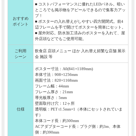
■ コストパフォーマンスに優れたLEDパネル。暗い
ところでも掲示物をアピールできるので集客力アッ
プ！
おすすめ
■ ポスターの入れ替えがしやすい四方開閉式。前4
ポイント
辺フレームを手で開けてポスターを簡単にセット。
■ 屋外対応。防水加工済みのポスターを入れて、屋
外店頭などでもご使用可能。
ご利用
飲食店 店頭メニュー ほか 入れ替え頻繁な店舗 展示
シーン
会 施設 等
ポスター寸法：A0(841×1189mm)
本体寸法：908×1256mm
画面寸法：820×1168mm
フレーム幅：44mm
フレーム厚さ：21mm
導光板厚さ：5mm
壁面取付け穴：12ヶ所
仕様
透明板：PET t1.5mm×1（本体にセットされていま
す）
本体コード長：約300mm
ACアダプターコード長：プラグ側：約3m、本体
側：約390mm