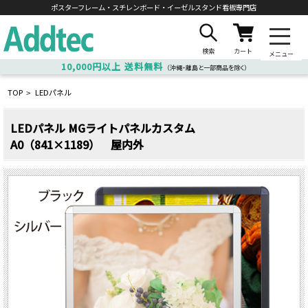
ポスターフレーム・スチレンボード・
イーゼルスタンド看板専門店
検索
カート
メニュー
10,000円以上
送料無料
（沖縄・離島と一部商品を除く）
TOP
LEDパネル
>
LEDパネル MGライトパネルカスタム
A0（841×1189） 屋内外