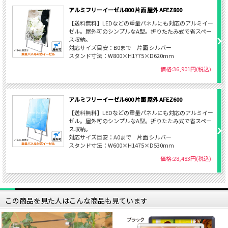
アルミフリーイーゼル800 片面 屋外 AFEZ800
【送料無料】LEDなどの重量パネルにも対応のアルミイー
ゼル。屋外可のシンプルなA型。折りたたみ式で省スペー
ス収納。
対応サイズ目安：B0まで 片面 シルバー
スタンド寸法：W800×H1775×D620mm
価格:36,901円(税込)
アルミフリーイーゼル600 片面 屋外 AFEZ600
【送料無料】LEDなどの重量パネルにも対応のアルミイー
ゼル。屋外可のシンプルなA型。折りたたみ式で省スペー
ス収納。
対応サイズ目安：A0まで 片面 シルバー
スタンド寸法：W600×H1475×D530mm
価格:28,483円(税込)
この商品を見た人はこんな商品も見ています