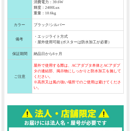
消費電力：39.6W
輝度：2400Lux
重量：10.6kg
カラー
ブラック/シルバー
・エッジライト方式
備考
・屋外使用可能
(ポスターは防水加工が必要）
保証期間
納品日から6ヶ月
屋外で使用する際は、ACアダプタ本体とACアダプ
タの連結部、掲示物にしっかりと防水加工を施して
ご注意
ください。
※高所又は風の強い場所でのご使用は避けてくださ
い。