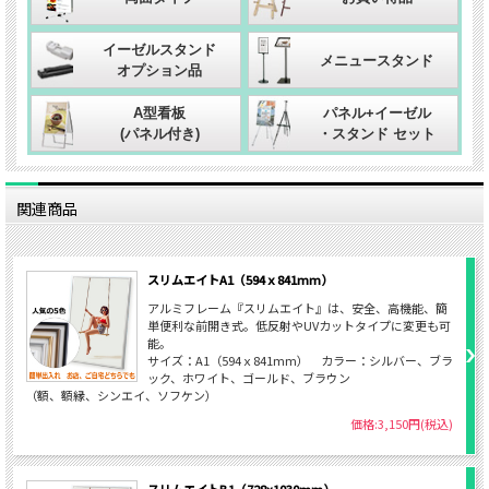
イーゼルスタンド
メニュースタンド
オプション品
A型看板
パネル+イーゼル
(パネル付き)
・スタンド セット
関連商品
スリムエイトA1（594ｘ841mm）
アルミフレーム『スリムエイト』は、安全、高機能、簡
単便利な前開き式。低反射やUVカットタイプに変更も可
能。
サイズ：A1（594ｘ841mm） カラー：シルバー、ブラ
ック、ホワイト、ゴールド、ブラウン
（額、額縁、シンエイ、ソフケン）
価格:3,150円(税込)