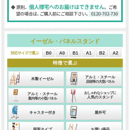
イーゼル・パネルスタンド
B0
A0
B1
A1
B2
A2
対応サイズ
特徴
アルミ・スチール
木製イーゼル
店頭等の大型パネル
おしゃれなショップに
アルミ・スチール
人気のスタンド
案内等の小型パネル
キャスター付き
屋外可
両面タイプ
お買い得品