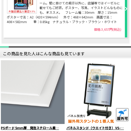
ーム。壁に掛けての掲示以外に、店舗等ではイーゼルに
載せてもご好評。ポスター、写真、イラストどんなものに
も、オススメ。 フレーム幅：30ｍｍ 厚さ：15ｍｍ
ポスター寸法： A2（420×594mm） 外寸：468×642mm 画面寸法：
408×582mm 重：0.85kg ナチュラル・ブラック・ブラウン・ホワイト
価格:3,657円(税込)
この商品を見た人はこんな商品も見ています
PSボード 5mm厚 発泡スチロール素…
パネルスタンド（ウエイト付き） VS-…