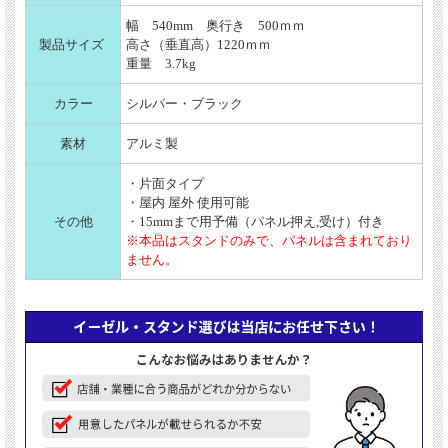
幅 540mm 奥行き 500ｍｍ
製品サイズ
高さ（垂直高）1220ｍｍ
重量 3.7kg
カラー
シルバー・ブラック
素材
アルミ製
・片面タイプ
・屋内 屋外 使用可能
その他
・15mmまで用予備（パネル押え,受け）付き
※本品はスタンドのみで、パネルは含まれており
ません。