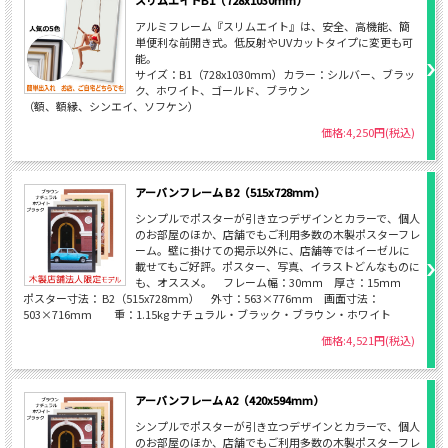
スリムエイトB1（728x1030mm）
アルミフレーム『スリムエイト』は、安全、高機能、簡
単便利な前開き式。低反射やUVカットタイプに変更も可
能。
サイズ：B1（728x1030mm）カラー：シルバー、ブラッ
ク、ホワイト、ゴールド、ブラウン
（額、額縁、シンエイ、ソフケン）
価格:4,250円(税込)
アーバンフレーム B2（515x728mm）
シンプルでポスターが引き立つデザインとカラーで、個人
のお部屋のほか、店舗でもご利用多数の木製ポスターフレ
ーム。壁に掛けての掲示以外に、店舗等ではイーゼルに
載せてもご好評。ポスター、写真、イラストどんなものに
も、オススメ。 フレーム幅：30ｍｍ 厚さ：15ｍｍ
ポスター寸法： B2（515x728mm） 外寸：563×776mm 画面寸法：
503×716mm 重：1.15kg ナチュラル・ブラック・ブラウン・ホワイト
価格:4,521円(税込)
アーバンフレーム A2（420x594mm）
シンプルでポスターが引き立つデザインとカラーで、個人
のお部屋のほか、店舗でもご利用多数の木製ポスターフレ