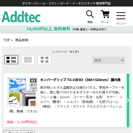
ポスターフレーム・スチレンボード・
イーゼルスタンド看板専門店
検索
カート
メニュー
10,000円以上
送料無料
（沖縄・離島と一部商品を除く）
TOP
商品検索
>
1 / 1ページ
（全1件）
タンパーグリップ TG-32R B3（364×515mm） 屋内用
掲示物いたずら盗難防止仕様のパネル。専用オープナーを
使い、壁に取り付けたままポスターの入れ替えが可能。
フレーム幅：32mm コーナー形状：丸型 カラー：シ
ルバー（艶有）・シルバー（梨地調）・化研クローム
（輝有）・ブラック・ホワイト アルミポスターフレーム
（額、額縁、パネル）
価格： 9,240円(税込)