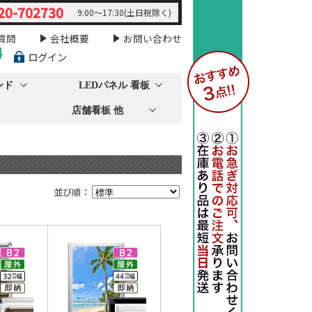
20-702730
9:00～17:30(土日祝除く)
質問
会社概要
お問い合わせ
料
ログイン
ンド
LEDパネル 看板
店舗看板 他
並び順：