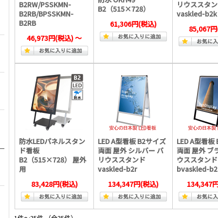
B2RW/PSSKMN-
リウススタン
B2（515×728）
B2RB/BPSSKMN-
vaskled-b2k
B2RB
61,306円
(税込)
85,067円
46,973円
(税込)
～
防水LEDパネルスタン
LED A型看板 B2サイズ
LED A型看板
ド看板
両面 屋外 シルバー バ
両面 屋外 ブ
B2（515×728） 屋外
リウススタンド
ウススタンド
用
vaskled-b2r
bvaskled-b2
83,428円
(税込)
134,347円
(税込)
134,347
1件～35件 （全35件）