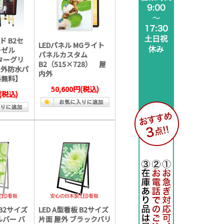
 B2セ
LEDパネル MGライト
ーゼル
パネルカスタム
スターグリ
B2（515×728） 屋
屋外防水パ
内外
料無料】
50,600円
(税込)
(税込)
 B2サイズ
LED A型看板 B2サイズ
ルバー バ
片面 屋外 ブラックバリ