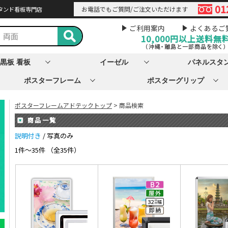
01
お電話でもご質問/ご注文いただけます
タンド看板専門店
ご利用案内
よくあるご
10,000円以上
送料無
（沖縄・離島と一部商品を除く）
黒板 看板
イーゼル
パネルスタ
ポスターフレーム
ポスターグリップ
ポスターフレームアドテックトップ
> 商品検索
商品一覧
説明付き
/ 写真のみ
1件～35件 （全35件）