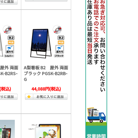
 屋外 両面
A型看板 B2 屋外 両面
K-B2RS-
ブラック PGSK-B2RB-
G
(税込)
44,088円
(税込)