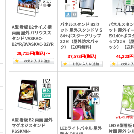
パネルスタンド B2セ
パネルスタンド
A型 看板 B2サイズ 横
ット 屋外スタンドＶＳ
ット 屋外イ
両面 屋外 バリウスス
84+ポスターグリップ
EX140+ポ
タンド VASKAC-
32Ｒ（屋外防水パッ
ップ32Ｒ（
B2YR/BVASKAC-B2YR
ク）【送料無料】
ック） 【送
29,715円
(税込)
～
37,573円
(税込)
41,323円
A型 看板 B2 両面 屋外
マグネジスタンド
LED A型看板
LEDライトパネル 屋外
PSSKMN-
片面 屋外 シ
防水 OKH49