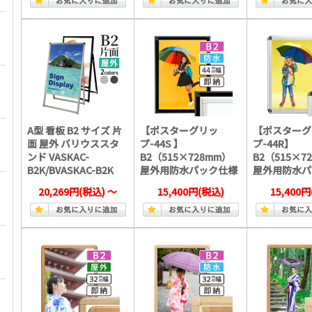
A型 看板 B2 サイズ 片
【ポスターグリッ
【ポスターグ
面 屋外 バリウススタ
プ-44S 】
プ-44R】
ンド VASKAC-
B2（515×728mm）
B2（515×7
B2K/BVASKAC-B2K
屋外用防水パック仕様
屋外用防水パ
20,269円
(税込)
～
15,400円
(税込)
15,400円