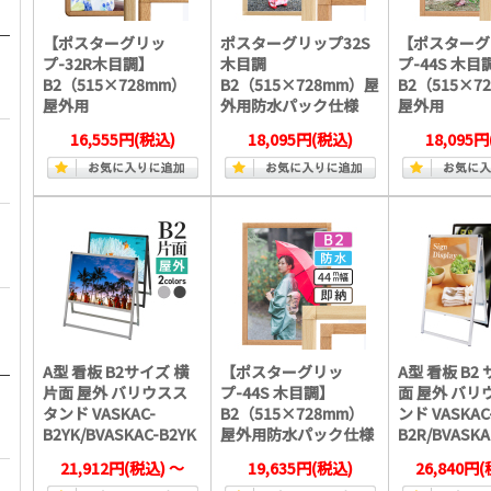
【ポスターグリッ
ポスターグリップ32S
【ポスターグ
プ-32R木目調】
木目調
プ-44S 木目
B2（515×728mm）
B2（515×728mm）屋
B2（515×7
屋外用
外用防水パック仕様
屋外用
16,555円
(税込)
18,095円
(税込)
18,095円
A型 看板 B2サイズ 横
【ポスターグリッ
A型 看板 B2
片面 屋外 バリウスス
プ-44S 木目調】
面 屋外 バリ
タンド VASKAC-
B2（515×728mm）
ンド VASKAC
B2YK/BVASKAC-B2YK
屋外用防水パック仕様
B2R/BVASKA
21,912円
(税込)
～
19,635円
(税込)
26,840円
(