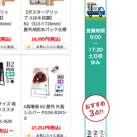
リッ
【ポスターグリッ
調】
プ-32R木目調】
28mm）
B2（515×728mm）
屋外用防水パック仕様
(税込)
18,095円
(税込)
 サイズ 両
A型看板 B2 屋外 片面
ウススタ
シルバー PGSK-B2KS-
-
G
C-B2R
27,251円
(税込)
税込)
～