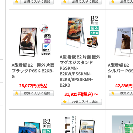
A型 看板 B2 片面 屋外
マグネジスタンド
A型看板 B2 屋外 片面
A型看板 B2
PSSKMN-
ブラック PGSK-B2KB-
シルバー PGS
B2KW/PSSKMN-
G
G
B2KB/BPSSKMN-
B2KB
28,072円
(税込)
42,856円
31,925円
(税込)
～