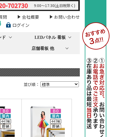
20-702730
9:00～17:30(土日祝除く)
質問
会社概要
お問い合わせ
料
ログイン
ンド
LEDパネル 看板
店舗看板 他
並び順：