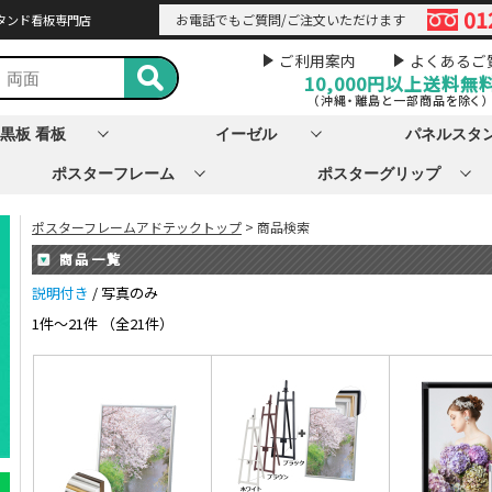
01
お電話でもご質問/ご注文いただけます
タンド看板専門店
ご利用案内
よくあるご
10,000円以上
送料無
（沖縄・離島と一部商品を除く）
黒板 看板
イーゼル
パネルスタ
ポスターフレーム
ポスターグリップ
ポスターフレームアドテックトップ
> 商品検索
商品一覧
説明付き
/ 写真のみ
1件～21件 （全21件）