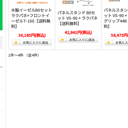
木製イーゼルB0セット
パネルスタンド
パネルスタンド B0セ
ラクパネ+フロントイ
ット VS-90 
ット VS-90 + ラクパネ
ーゼルT-160【送料無
グリップ44R
【送料無料】
料】
料】
42,841円
(税込)
30,165円
(税込)
59,473円
1件～4件 （全4件）