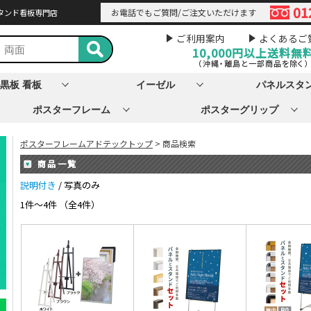
01
お電話でもご質問/ご注文いただけます
タンド看板専門店
ご利用案内
よくあるご
10,000円以上
送料無
（沖縄・離島と一部商品を除く）
黒板 看板
イーゼル
パネルスタ
ポスターフレーム
ポスターグリップ
ポスターフレームアドテックトップ
> 商品検索
商品一覧
説明付き
/ 写真のみ
1件～4件 （全4件）