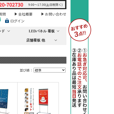
20-702730
9:00～17:30(土日祝除く)
質問
会社概要
お問い合わせ
料
ログイン
ンド
LEDパネル 看板
店舗看板 他
並び順：