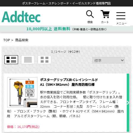
ポスターフレーム・スチレンボード・
イーゼルスタンド看板専門店
検索
カート
メニュー
10,000円以上
送料無料
（沖縄・離島と一部商品を除く）
TOP
商品検索
>
1 / 1ページ
（全12件）
ポスターグリップ32R-Cレインシールド
A1（594×841mm） 屋外用防雨仕様
駅や商業施設でご利用実績多数「ポスターグリップ」。
水の侵入を防ぐ防雨仕様。 壁に取り付けたまま入れ替
えができる、フロントオープンタイプ。 フレーム幅：
32mm コーナー形状：丸型 カラー：シルバー（艶
有）・ブロンズ・ブラック（艶有）・ホワイト A1サイズ（594×841ｍｍ） 屋内
用 アルミポスターフレーム（額、額縁、パネル）
価格： 16,170円(税込)