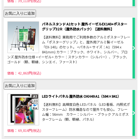
価格： 39,113円(税込)
パネルスタンド A1セット 屋外イーゼルEX140+ポスター
グリップ32Ｒ（屋外防水パック）【送料無料】
【送料無料】業務用でご利用多数のアルミポスターフレー
ム「ポスターグリップ」と、屋外用アルミ製イーゼル
「EX-140」のセット。 <パネル> サイズ：A1（594ｘ
841mm) カラー：ブラック、ホワイト、シルバー、ブロ
ンズ 屋外防水仕様 <イーゼル> カラー：ステンカラー（シルバー）、ブラック、
ゴールド （額、額縁、シンエイ、ファースト）
価格： 42,863円(税込)
LEDライトパネル 屋外防水 OKH49 A1（594×841）
【送料無料】高輝度白色 LEDパネル（LED看板、内照式ポ
スターフレーム）防水構造なので屋外でも安心。 フレー
ム幅：56ｍｍ カラー：シルバー ・ブラック アルミポス
ターフレーム（額、額縁、パネル）
価格： 69,814円(税込)