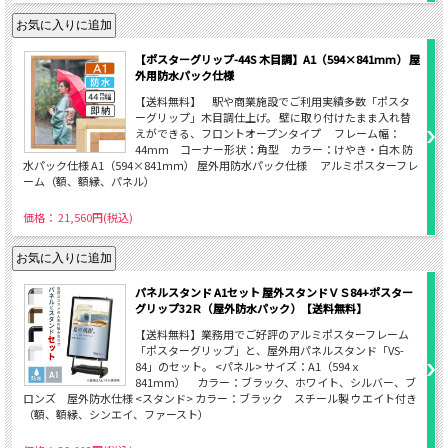
【ポスターグリップ-44S 木目調】A1（594×841mm） 屋
外用防水パック仕様
【送料無料】 駅や商業施設でご利用実績多数「ポスタ
ーグリップ」木目調仕上げ。 壁に取り付けたまま入れ替
えができる、フロントオープンタイプ フレーム幅：
44mm コーナー形状：角型 カラー：けやき・白木 防
水パック仕様 A1（594×841ｍｍ） 屋外用防水パック仕様 アルミポスターフレ
ーム（額、額縁、パネル）
価格： 21,560円(税込)
パネルスタンド A1セット 屋外スタンドＶＳ84+ポスター
グリップ32Ｒ（屋外防水パック）【送料無料】
【送料無料】業務用でご好評のアルミポスターフレーム
「ポスターグリップ」と、屋外用パネルスタンド「VS-
84」のセット。 <パネル> サイズ：A1（594ｘ
841mm） カラー：ブラック、ホワイト、シルバー、ブ
ロンズ 屋外防水仕様 <スタンド> カラー：ブラック スチール製 ウエイト付き
（額、額縁、シンエイ、ファースト）