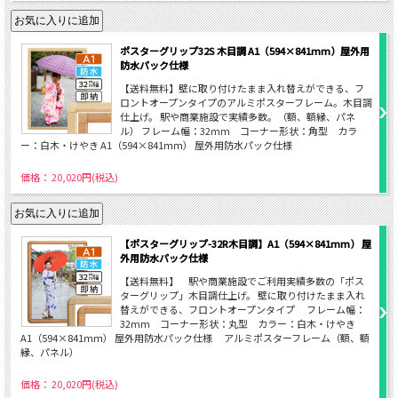
ポスターグリップ32S 木目調 A1（594×841mm）屋外用
防水パック仕様
【送料無料】壁に取り付けたまま入れ替えができる、フ
ロントオープンタイプのアルミポスターフレーム。木目調
仕上げ。 駅や商業施設で実績多数。（額、額縁、パネ
ル） フレーム幅：32mm コーナー形状：角型 カラ
ー：白木・けやき A1（594×841ｍｍ） 屋外用防水パック仕様
価格： 20,020円(税込)
【ポスターグリップ-32R木目調】A1（594×841mm） 屋
外用防水パック仕様
【送料無料】 駅や商業施設でご利用実績多数の「ポス
ターグリップ」木目調仕上げ。 壁に取り付けたまま入れ
替えができる、フロントオープンタイプ フレーム幅：
32mm コーナー形状：丸型 カラー：白木・けやき
A1（594×841ｍｍ） 屋外用防水パック仕様 アルミポスターフレーム（額、額
縁、パネル）
価格： 20,020円(税込)