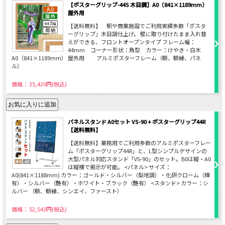
【ポスターグリップ-44S 木目調】A0（841×1189mm）
屋外用
【送料無料】 駅や商業施設でご利用実績多数「ポスタ
ーグリップ」木目調仕上げ。 壁に取り付けたまま入れ替
えができる、フロントオープンタイプ フレーム幅：
44mm コーナー形状：角型 カラー：けやき・白木
A0（841×1189ｍｍ） 屋外用 アルミポスターフレーム（額、額縁、パネ
ル）
価格： 35,420円(税込)
パネルスタンド A0セット VS-90 + ポスターグリップ44R
【送料無料】
【送料無料】業務用でご利用多数のアルミポスターフレー
ム「ポスターグリップ44R」と、L型シンプルデザインの
大型パネル対応スタンド「VS-90」のセット。B0は縦・A0
は縦横で掲示が可能。 <パネル> サイズ：
A0(841×1188mm) カラー：ゴールド・シルバー（梨地調）・化研クローム（輝
有）・シルバー（艶有）・ホワイト・ブラック（艶有） <スタンド> カラー：シ
ルバー （額、額縁、シンエイ、ファースト）
価格： 52,543円(税込)