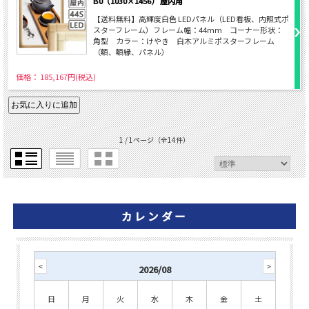
B0（1030×1456） 屋内用
【送料無料】高輝度白色 LEDパネル（LED看板、内照式ポ
スターフレーム）フレーム幅：44mm コーナー形状：
角型 カラー：けやき 白木アルミポスターフレーム
（額、額縁、パネル）
価格： 185,167円(税込)
1 / 1ページ
（全14件）
カレンダー