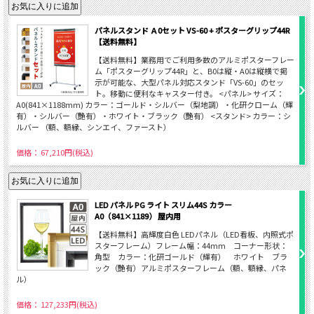
パネルスタンド Ａ0セット VS-60 + ポスターグリップ44R
【送料無料】
【送料無料】業務用でご利用多数のアルミポスターフレー
ム「ポスターグリップ44R」と、B0は縦・A0は縦横で掲
示が可能な、大型パネル対応スタンド「VS-60」のセッ
ト。移動に便利なキャスター付き。 <パネル> サイズ：
A0(841×1188mm) カラー：ゴールド・シルバー（梨地調）・化研クローム（輝
有）・シルバー（艶有）・ホワイト・ブラック（艶有） <スタンド> カラー：シ
ルバー （額、額縁、シンエイ、ファースト）
価格： 67,210円(税込)
LED パネル PG ライト スリム44S カラー
A0（841×1189） 屋内用
【送料無料】高輝度白色 LEDパネル（LED看板、内照式ポ
スターフレーム）フレーム幅：44mm コーナー形状：
角型 カラー：化研ゴールド（輝有） ホワイト ブラ
ック（艶有）アルミポスターフレーム（額、額縁、パネ
ル）
価格： 127,233円(税込)