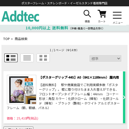
ポスターフレーム・スチレンボード・
イーゼルスタンド看板専門店
検索
カート
メニュー
10,000円以上
送料無料
（沖縄・離島と一部商品を除く）
TOP
商品検索
>
1 / 1ページ
（全14件）
【ポスターグリップ-44S】A0（841×1189mm） 屋内用
【送料無料】 駅や商業施設でご利用実績多数「ポスタ
ーグリップ」。 壁に取り付けたまま入れ替えができる、
フロントオープンタイプ フレーム幅：44mm コーナー
形状：角型 カラー：化研クローム（輝有）・化研ゴール
ド（輝有）・ブラック（艶有)・ホワイト アルミポスター
フレーム（額、額縁、パネル）
価格： 25,410円(税込)